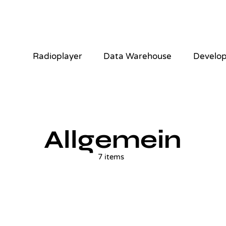
Radioplayer
Data Warehouse
Develo
Allgemein
7 items