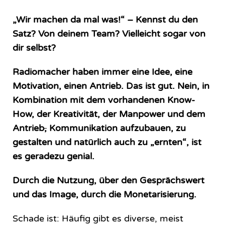
dein
Radiopro­
„Wir machen da mal was!“ – Kennst du den
gramm
nicht
Satz? Von deinem Team? Vielleicht sogar von
mehr
dir selbst?
aus
dem
Funkhaus
Radiomacher haben immer eine Idee, eine
kommen
muss
Motivation, einen Antrieb. Das ist gut. Nein, in
Kombination mit dem vorhandenen Know-
How, der Kreativität, der Manpower und dem
Antrieb
,
Kommunikation aufzubauen, zu
gestalten und natürlich auch zu „ernten“, ist
es geradezu genial.
Durch die Nutzung, über den Gesprächswert
und das Image, durch die Monetarisierung.
Schade ist: Häufig gibt es diverse, meist