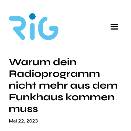
Zum
Inhalt
springen
Toggle
Naviga
Radioplayer
Warum dein
Data Warehouse
Radiopro­gramm
nicht mehr aus dem
Development
Funkhaus kommen
muss
Blog
Mai 22, 2023
Mitglieder