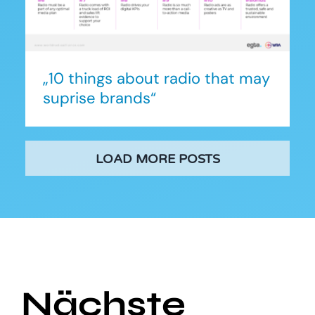
may suprise brands“
„10 things about radio that may
suprise brands“
LOAD MORE POSTS
Nächste