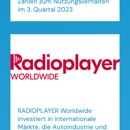
Zahlen zum Nutzungsverhalten
im 3. Quartal 2023
RADIOPLAYER Worldwide
investiert in internationale
Märkte, die Autoindustrie und
in sämtliche Plattformen für
die Gattung Radio
RADIOPLAYER Worldwide
investiert in internationale
Märkte, die Autoindustrie und