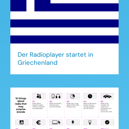
Der Radioplayer startet in
Griechenland
Der Radioplayer startet in
Griechenland
„10 things about radio that